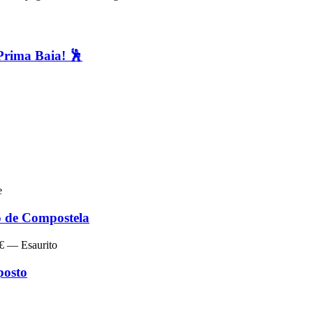
Prima Baia! 🕺
e
de Compostela
 € — Esaurito
posto