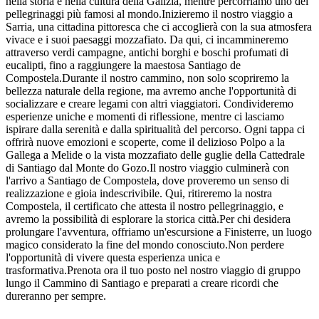
nella storia e nella cultura della Galizia, mentre percorriamo uno dei
pellegrinaggi più famosi al mondo.Inizieremo il nostro viaggio a
Sarria, una cittadina pittoresca che ci accoglierà con la sua atmosfera
vivace e i suoi paesaggi mozzafiato. Da qui, ci incammineremo
attraverso verdi campagne, antichi borghi e boschi profumati di
eucalipti, fino a raggiungere la maestosa Santiago de
Compostela.Durante il nostro cammino, non solo scopriremo la
bellezza naturale della regione, ma avremo anche l'opportunità di
socializzare e creare legami con altri viaggiatori. Condivideremo
esperienze uniche e momenti di riflessione, mentre ci lasciamo
ispirare dalla serenità e dalla spiritualità del percorso. Ogni tappa ci
offrirà nuove emozioni e scoperte, come il delizioso Polpo a la
Gallega a Melide o la vista mozzafiato delle guglie della Cattedrale
di Santiago dal Monte do Gozo.Il nostro viaggio culminerà con
l'arrivo a Santiago de Compostela, dove proveremo un senso di
realizzazione e gioia indescrivibile. Qui, ritireremo la nostra
Compostela, il certificato che attesta il nostro pellegrinaggio, e
avremo la possibilità di esplorare la storica città.Per chi desidera
prolungare l'avventura, offriamo un'escursione a Finisterre, un luogo
magico considerato la fine del mondo conosciuto.Non perdere
l'opportunità di vivere questa esperienza unica e
trasformativa.Prenota ora il tuo posto nel nostro viaggio di gruppo
lungo il Cammino di Santiago e preparati a creare ricordi che
dureranno per sempre.