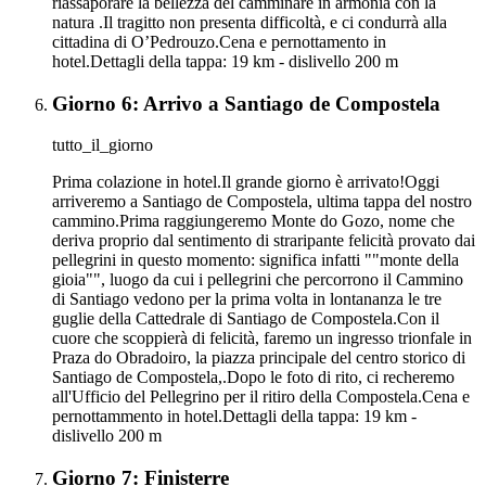
riassaporare la bellezza del camminare in armonia con la
natura .Il tragitto non presenta difficoltà, e ci condurrà alla
cittadina di O’Pedrouzo.Cena e pernottamento in
hotel.Dettagli della tappa: 19 km - dislivello 200 m
Giorno 6: Arrivo a Santiago de Compostela
tutto_il_giorno
Prima colazione in hotel.Il grande giorno è arrivato!Oggi
arriveremo a Santiago de Compostela, ultima tappa del nostro
cammino.Prima raggiungeremo Monte do Gozo, nome che
deriva proprio dal sentimento di straripante felicità provato dai
pellegrini in questo momento: significa infatti ""monte della
gioia"", luogo da cui i pellegrini che percorrono il Cammino
di Santiago vedono per la prima volta in lontananza le tre
guglie della Cattedrale di Santiago de Compostela.Con il
cuore che scoppierà di felicità, faremo un ingresso trionfale in
Praza do Obradoiro, la piazza principale del centro storico di
Santiago de Compostela,.Dopo le foto di rito, ci recheremo
all'Ufficio del Pellegrino per il ritiro della Compostela.Cena e
pernottammento in hotel.Dettagli della tappa: 19 km -
dislivello 200 m
Giorno 7: Finisterre