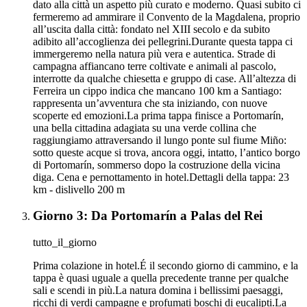
dato alla città un aspetto più curato e moderno. Quasi subito ci
fermeremo ad ammirare il Convento de la Magdalena, proprio
all’uscita dalla città: fondato nel XIII secolo e da subito
adibito all’accoglienza dei pellegrini.Durante questa tappa ci
immergeremo nella natura più vera e autentica. Strade di
campagna affiancano terre coltivate e animali al pascolo,
interrotte da qualche chiesetta e gruppo di case. All’altezza di
Ferreira un cippo indica che mancano 100 km a Santiago:
rappresenta un’avventura che sta iniziando, con nuove
scoperte ed emozioni.La prima tappa finisce a Portomarín,
una bella cittadina adagiata su una verde collina che
raggiungiamo attraversando il lungo ponte sul fiume Miño:
sotto queste acque si trova, ancora oggi, intatto, l’antico borgo
di Portomarín, sommerso dopo la costruzione della vicina
diga. Cena e pernottamento in hotel.Dettagli della tappa: 23
km - dislivello 200 m
Giorno 3: Da Portomarín a Palas del Rei
tutto_il_giorno
Prima colazione in hotel.É il secondo giorno di cammino, e la
tappa è quasi uguale a quella precedente tranne per qualche
sali e scendi in più.La natura domina i bellissimi paesaggi,
ricchi di verdi campagne e profumati boschi di eucalipti.La