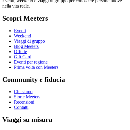
Eventi, weekend e viaggi di gruppo per conoscere persone nuove
nella vita reale.
Scopri Meeters
Eventi
Weekend
Viaggi di gruppo
Blog Meeters
Offerte
Gift Card
Eventi per regione
Prima volta con Meeters
Community e fiducia
Chi siamo
Storie Meeters
Recensioni
Contatti
Viaggi su misura