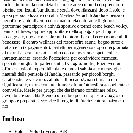
inclusi in formula completa.Le ampie aree comuni comprendono
piscine con lettini, bar diurni e serali dove rilassarsi dopo il sole, e
spazi per socializzare con altri Meeters.Veraclub Jandia è pensato
per offrire tanto divertimento quanto relax: durante il giorno
potremmo partecipare a attività sportive e tornei come beach volley,
tennis o fitness, oppure approfittare della spiaggia per lunghe
passeggiate, nuotate o esplorare i dintorni.Per chi cerca momenti di
benessere, il centro wellness del resort offre sauna, bagno turco e
trattamenti (a pagamento), perfetti per rigenerarsi dopo una giornata
di mare.La sera il resort si anima con animazione, spettacoli e
intrattenimento, creando l’occasione per condividere momenti
speciali con gli altri partecipanti al viaggio.Inoltre, Fuerteventura
offre escursioni imperdibili: dalle dune di sabbia alle meraviglie
naturali della penisola di Jandía, passando per piccoli borghi
caratteristici e viste mozzafiato sull’oceano.Una settimana qui
significa sole, mare e cultura, immersi in un’atmosfera accogliente e
conviviale, ideale per gruppi che desiderano combinare relax,
avventura e socialità.Prenota ora il tuo posto in questo viaggio di
gruppo e preparati a scoprire il meglio di Fuerteventura insieme a
noi!
Incluso
Voli
— Volo da Verona A/R