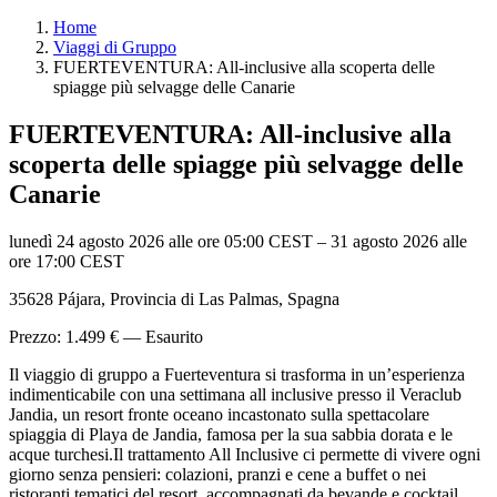
Home
Viaggi di Gruppo
FUERTEVENTURA: All-inclusive alla scoperta delle
spiagge più selvagge delle Canarie
FUERTEVENTURA: All-inclusive alla
scoperta delle spiagge più selvagge delle
Canarie
lunedì 24 agosto 2026 alle ore 05:00 CEST
–
31 agosto 2026 alle
ore 17:00 CEST
35628 Pájara, Provincia di Las Palmas, Spagna
Prezzo: 1.499 € — Esaurito
Il viaggio di gruppo a Fuerteventura si trasforma in un’esperienza
indimenticabile con una settimana all inclusive presso il Veraclub
Jandia, un resort fronte oceano incastonato sulla spettacolare
spiaggia di Playa de Jandia, famosa per la sua sabbia dorata e le
acque turchesi.Il trattamento All Inclusive ci permette di vivere ogni
giorno senza pensieri: colazioni, pranzi e cene a buffet o nei
ristoranti tematici del resort, accompagnati da bevande e cocktail