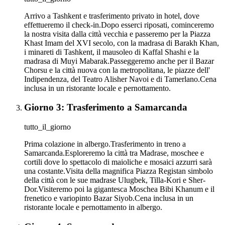
Arrivo a Tashkent e trasferimento privato in hotel, dove
effettueremo il check-in.Dopo esserci riposati, cominceremo
la nostra visita dalla città vecchia e passeremo per la Piazza
Khast Imam del XVI secolo, con la madrasa di Barakh Khan,
i minareti di Tashkent, il mausoleo di Kaffal Shashi e la
madrasa di Muyi Mabarak.Passeggeremo anche per il Bazar
Chorsu e la città nuova con la metropolitana, le piazze dell'
Indipendenza, del Teatro Alisher Navoi e di Tamerlano.Cena
inclusa in un ristorante locale e pernottamento.
Giorno 3: Trasferimento a Samarcanda
tutto_il_giorno
Prima colazione in albergo.Trasferimento in treno a
Samarcanda.Esploreremo la città tra Madrase, moschee e
cortili dove lo spettacolo di maioliche e mosaici azzurri sarà
una costante.Visita della magnifica Piazza Registan simbolo
della città con le sue madrase Ulugbek, Tilla-Kori e Sher-
Dor.Visiteremo poi la gigantesca Moschea Bibi Khanum e il
frenetico e variopinto Bazar Siyob.Cena inclusa in un
ristorante locale e pernottamento in albergo.