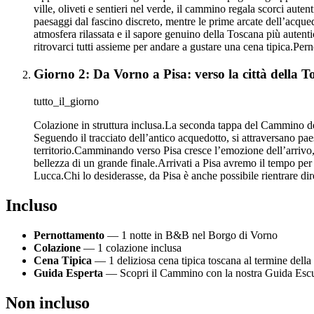
ville, oliveti e sentieri nel verde, il cammino regala scorci aute
paesaggi dal fascino discreto, mentre le prime arcate dell’acque
atmosfera rilassata e il sapore genuino della Toscana più autent
ritrovarci tutti assieme per andare a gustare una cena tipica.Pe
Giorno 2: Da Vorno a Pisa: verso la città della To
tutto_il_giorno
Colazione in struttura inclusa.La seconda tappa del Cammino d
Seguendo il tracciato dell’antico acquedotto, si attraversano pae
territorio.Camminando verso Pisa cresce l’emozione dell’arrivo, 
bellezza di un grande finale.Arrivati a Pisa avremo il tempo per 
Lucca.Chi lo desiderasse, da Pisa è anche possibile rientrare di
Incluso
Pernottamento
— 1 notte in B&B nel Borgo di Vorno
Colazione
— 1 colazione inclusa
Cena Tipica
— 1 deliziosa cena tipica toscana al termine della
Guida Esperta
— Scopri il Cammino con la nostra Guida Escu
Non incluso