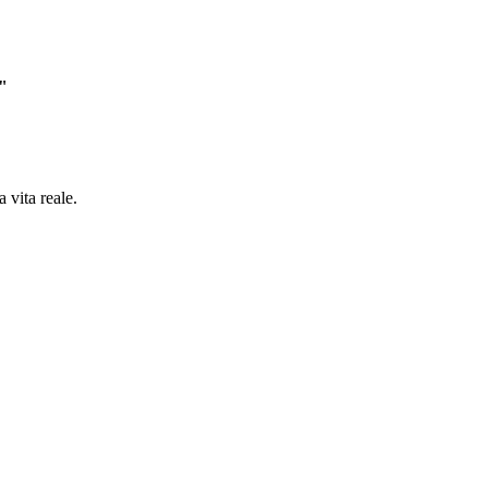
e"
 vita reale.