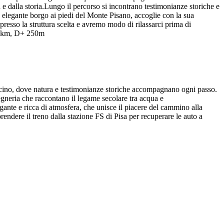
ua e dalla storia.Lungo il percorso si incontrano testimonianze storiche e
, elegante borgo ai piedi del Monte Pisano, accoglie con la sua
resso la struttura scelta e avremo modo di rilassarci prima di
i: 9km, D+ 250m
scino, dove natura e testimonianze storiche accompagnano ogni passo.
gegneria che raccontano il legame secolare tra acqua e
gante e ricca di atmosfera, che unisce il piacere del cammino alla
rendere il treno dalla stazione FS di Pisa per recuperare le auto a