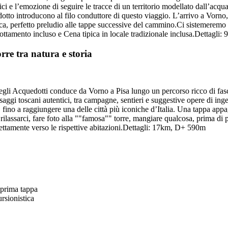
ntici e l’emozione di seguire le tracce di un territorio modellato dall’acq
dotto introducono al filo conduttore di questo viaggio. L’arrivo a Vorno
ica, perfetto preludio alle tappe successive del cammino.Ci sistemeremo p
rnottamento incluso e Cena tipica in locale tradizionale inclusa.Dettagl
rre tra natura e storia
egli Acquedotti conduce da Vorno a Pisa lungo un percorso ricco di fa
saggi toscani autentici, tra campagne, sentieri e suggestive opere di in
fino a raggiungere una delle città più iconiche d’Italia. Una tappa appa
rilassarci, fare foto alla ""famosa"" torre, mangiare qualcosa, prima di p
rettamente verso le rispettive abitazioni.Dettagli: 17km, D+ 590m
 prima tappa
rsionistica