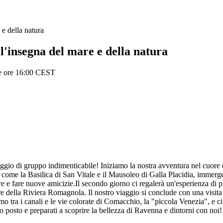
 della natura
nsegna del mare e della natura
le ore 16:00 CEST
io di gruppo indimenticabile! Iniziamo la nostra avventura nel cuore di
come la Basilica di San Vitale e il Mausoleo di Galla Placidia, immergen
are e fare nuove amicizie.Il secondo giorno ci regalerà un'esperienza di 
are della Riviera Romagnola. Il nostro viaggio si conclude con una visi
remo tra i canali e le vie colorate di Comacchio, la "piccola Venezia", e
o posto e preparati a scoprire la bellezza di Ravenna e dintorni con noi!