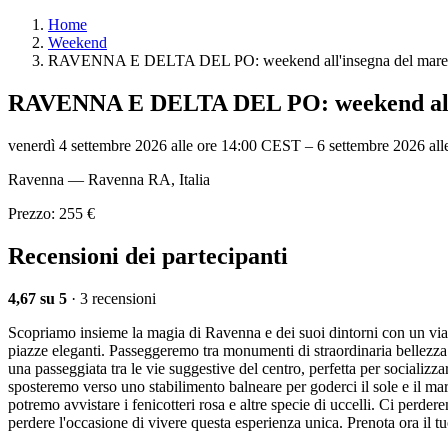
Home
Weekend
RAVENNA E DELTA DEL PO: weekend all'insegna del mare e
RAVENNA E DELTA DEL PO: weekend all'i
venerdì 4 settembre 2026 alle ore 14:00 CEST
–
6 settembre 2026 al
Ravenna — Ravenna RA, Italia
Prezzo: 255 €
Recensioni dei partecipanti
4,67 su 5
· 3 recensioni
Scopriamo insieme la magia di Ravenna e dei suoi dintorni con un viagg
piazze eleganti. Passeggeremo tra monumenti di straordinaria bellezza 
una passeggiata tra le vie suggestive del centro, perfetta per socializz
sposteremo verso uno stabilimento balneare per goderci il sole e il m
potremo avvistare i fenicotteri rosa e altre specie di uccelli. Ci perde
perdere l'occasione di vivere questa esperienza unica. Prenota ora il tu