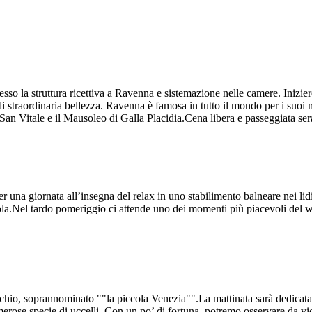
esso la struttura ricettiva a Ravenna e sistemazione nelle camere. Inizi
i straordinaria bellezza. Ravenna è famosa in tutto il mondo per i suoi m
San Vitale e il Mausoleo di Galla Placidia.Cena libera e passeggiata sera
 una giornata all’insegna del relax in uno stabilimento balneare nei lidi
la.Nel tardo pomeriggio ci attende uno dei momenti più piacevoli del we
hio, soprannominato ""la piccola Venezia"".La mattinata sarà dedicata a
erose specie di uccelli. Con un po’ di fortuna, potremo osservare da vici