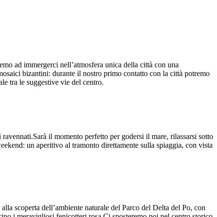
eremo ad immergerci nell’atmosfera unica della città con una
osaici bizantini: durante il nostro primo contatto con la città potremo
le tra le suggestive vie del centro.
 ravennati.Sarà il momento perfetto per godersi il mare, rilassarsi sotto
ekend: un aperitivo al tramonto direttamente sulla spiaggia, con vista
lla scoperta dell’ambiente naturale del Parco del Delta del Po, con
no i meravigliosi fenicotteri rosa.Ci sposteremo poi nel centro storico