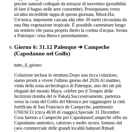
piscine naturali collegate da terrazze di travertino (possibilità
di fare il bagno nelle aree consentite). Proseguiamo verso
un'altra incredibile tappa di questa giornata, Misol-Ha:
Un'unica, imponente cascata alta oltre 30 metri circondata da
una fitta vegetazione tropicale. È possibile camminare lungo
un sentiero che passa proprio dietro la cortina d'acqua. Serata
a Palenque: cena libera e pernottamento.
Giorno 6: 31.12 Palenque ➔ Campeche
(Capodanno nel Golfo)
tutto_il_giorno
Colazione inclusa in struttura.Dopo una ricca colazione,
siamo pronti a vivere l'ultimo giorno del 2026.Al mattino,
visita della zona archeologica di Palenque, uno dei siti più
eleganti del mondo Maya, celebre per il Tempio delle
Iscrizioni (tomba del re Pakal).Successivamente, partenza
verso la costa del Golfo del Messico per raggiungere la città
fortificata di San Francisco de Campeche, patrimonio
UNESCO (circa 4h30 di viaggio).Speciale 31 Dicembre:
Cosa faremo a Campeche per CapodannoCampeche offre un
Capodanno autentico, caloroso e molto sicuro, lontano dal
caos commerciale delle grandi località balneari.Rituali