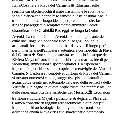
Italia,Cosa fare a Playa del Carmen?☀️ Rilassarsi sulle
spiagge caraibicheGoditi il mare cristallino e le spiagge di
sabbia bianca che hanno reso famosa questa destinazione in
tutto il mondo. Un luogo ideale per prendere il sole, fare
lunghe passeggiate o semplicemente ammirare i colori
straordinari dei Caraibi.🛍️ Passeggiare lungo la Quinta
AvenidaLa celebre Quinta Avenida è il cuore pulsante della
città: una lunga via pedonale ricca di negozi, boutique
artigianali, locali, ristoranti e musica dal vivo. Il luogo perfetto
per immergersi nell'atmosfera autentica e cosmopolita di Playa
del Carmen.🐠 Snorkeling e attività acquaticheLe acque della
Riviera Maya offrono fondali ricchi di vita marina, ideali per
snorkeling, immersioni e sport acquatici. Un'esperienza
imperdibile per chi desidera scoprire le meraviglie del Mar dei
Caraibi.🌿 Esplorare i cenoteNei dintorni di Playa del Carmen
si trovano numerosi cenote, suggestive piscine naturali di
acqua dolce create nel sottosuolo calcareo della penisola dello
Yucatán. Un bagno in queste acque cristalline rappresenta una
delle esperienze più caratteristiche del Messico.🏛️ Escursioni
tra storia e cultura MayaLa posizione strategica di Playa del
Carmen consente di raggiungere facilmente alcuni dei più
importanti siti archeologici della regione, testimonianza
dell'antica civiltà Maya e del suo straordinario patrimonio