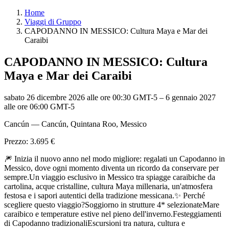
Home
Viaggi di Gruppo
CAPODANNO IN MESSICO: Cultura Maya e Mar dei
Caraibi
CAPODANNO IN MESSICO: Cultura
Maya e Mar dei Caraibi
sabato 26 dicembre 2026 alle ore 00:30 GMT-5
–
6 gennaio 2027
alle ore 06:00 GMT-5
Cancún — Cancún, Quintana Roo, Messico
Prezzo: 3.695 €
🎆 Inizia il nuovo anno nel modo migliore: regalati un Capodanno in
Messico, dove ogni momento diventa un ricordo da conservare per
sempre.Un viaggio esclusivo in Messico tra spiagge caraibiche da
cartolina, acque cristalline, cultura Maya millenaria, un'atmosfera
festosa e i sapori autentici della tradizione messicana.✨ Perché
scegliere questo viaggio?Soggiorno in strutture 4* selezionateMare
caraibico e temperature estive nel pieno dell'inverno.Festeggiamenti
di Capodanno tradizionaliEscursioni tra natura, cultura e