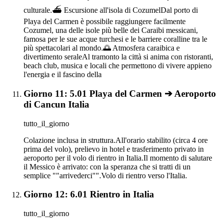
culturale.⛴️ Escursione all'isola di CozumelDal porto di
Playa del Carmen è possibile raggiungere facilmente
Cozumel, una delle isole più belle dei Caraibi messicani,
famosa per le sue acque turchesi e le barriere coralline tra le
più spettacolari al mondo.🌅 Atmosfera caraibica e
divertimento seraleAl tramonto la città si anima con ristoranti,
beach club, musica e locali che permettono di vivere appieno
l'energia e il fascino della
Giorno 11: 5.01 Playa del Carmen ➔ Aeroporto
di Cancun Italia
tutto_il_giorno
Colazione inclusa in struttura.All'orario stabilito (circa 4 ore
prima del volo), prelievo in hotel e trasferimento privato in
aeroporto per il volo di rientro in Italia.Il momento di salutare
il Messico è arrivato: con la speranza che si tratti di un
semplice ""arrivederci"".Volo di rientro verso l'Italia.
Giorno 12: 6.01 Rientro in Italia
tutto_il_giorno