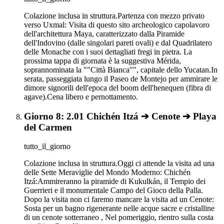
Colazione inclusa in struttura.Partenza con mezzo privato
verso Uxmal: Visita di questo sito archeologico capolavoro
dell'architettura Maya, caratterizzato dalla Piramide
dell'Indovino (dalle singolari pareti ovali) e dal Quadrilatero
delle Monache con i suoi dettagliati fregi in pietra. La
prossima tappa di giornata è la suggestiva Mérida,
soprannominata la ""Città Bianca"", capitale dello Yucatan.In
serata, passeggiata lungo il Paseo de Montejo per ammirare le
dimore signorili dell'epoca del boom dell'henequen (fibra di
agave).Cena libero e pernottamento.
Giorno 8: 2.01 Chichén Itzá ➔ Cenote ➔ Playa
del Carmen
tutto_il_giorno
Colazione inclusa in struttura.Oggi ci attende la visita ad una
delle Sette Meraviglie del Mondo Moderno: Chichén
Itzá:Ammireranno la piramide di Kukulkán, il Tempio dei
Guerrieri e il monumentale Campo del Gioco della Palla.
Dopo la visita non ci faremo mancare la visita ad un Cenote:
Sosta per un bagno rigenerante nelle acque sacre e cristalline
di un cenote sotterraneo , Nel pomeriggio, rientro sulla costa