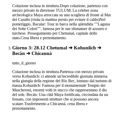
Colazione inclusa in struttura.Dopo colazione, partenza con
mezzo privato in direzione TULUM: La celebre zona
archeologica Maya arroccata su una scogliera di fronte al Mar
dei Caraibi (visita la mattina presto per evitare il caldo)Nel
pomeriggio, Bacalar: Tour in barca nella splendida ""Laguna
dei Sette Colori"", famosa per le sue sfumature di azzurro e
turchese. Proseguimento per Chetumal, capitale dello
stato.Cena libera e pernottamento.
Giorno 3: 28.12 Chetumal ➔ Kohunlich ➔
Becán ➔ Chicanná
tutto_il_giorno
Colazione inclusa in struttura.Partenza con mezzo privato
verso Kohunlich: ci attende un'incredibile giornata immersa
nella giungla della regione del Río Bec, lontano dal turismo di
massa.Kohunlich: Famosa per il monumentale Tempio dei
Mascheroni, enormi volti in stucco che rappresentano il dio
del sole. Becán: Una città Maya fortificata, circondata da un
fossato, con imponenti strutture che si possono ancora
scalare.Trasferimento a Chicanná, cena libera e
pernottamento.