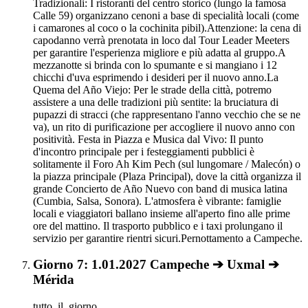
Tradizionali: I ristoranti del centro storico (lungo la famosa
Calle 59) organizzano cenoni a base di specialità locali (come
i camarones al coco o la cochinita pibil).Attenzione: la cena di
capodanno verrà prenotata in loco dal Tour Leader Meeters
per garantire l'esperienza migliore e più adatta al gruppo.A
mezzanotte si brinda con lo spumante e si mangiano i 12
chicchi d'uva esprimendo i desideri per il nuovo anno.La
Quema del Año Viejo: Per le strade della città, potremo
assistere a una delle tradizioni più sentite: la bruciatura di
pupazzi di stracci (che rappresentano l'anno vecchio che se ne
va), un rito di purificazione per accogliere il nuovo anno con
positività. Festa in Piazza e Musica dal Vivo: Il punto
d'incontro principale per i festeggiamenti pubblici è
solitamente il Foro Ah Kim Pech (sul lungomare / Malecón) o
la piazza principale (Plaza Principal), dove la città organizza il
grande Concierto de Año Nuevo con band di musica latina
(Cumbia, Salsa, Sonora). L'atmosfera è vibrante: famiglie
locali e viaggiatori ballano insieme all'aperto fino alle prime
ore del mattino. Il trasporto pubblico e i taxi prolungano il
servizio per garantire rientri sicuri.Pernottamento a Campeche.
Giorno 7: 1.01.2027 Campeche ➔ Uxmal ➔
Mérida
tutto_il_giorno