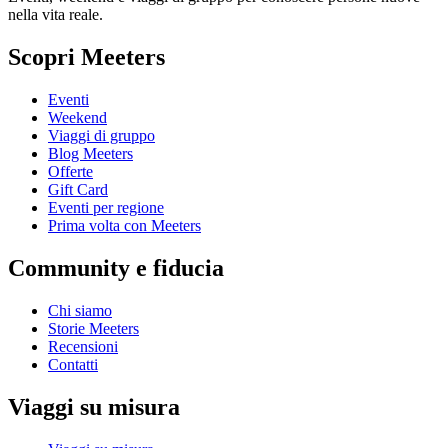
nella vita reale.
Scopri Meeters
Eventi
Weekend
Viaggi di gruppo
Blog Meeters
Offerte
Gift Card
Eventi per regione
Prima volta con Meeters
Community e fiducia
Chi siamo
Storie Meeters
Recensioni
Contatti
Viaggi su misura