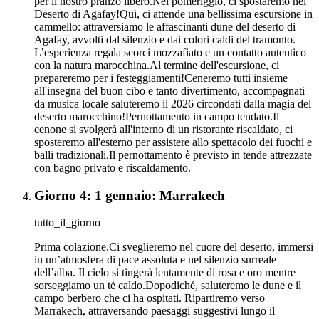
per il nostro pranzo libero.Nel pomeriggio, ci spostaremo nel
Deserto di Agafay!Qui, ci attende una bellissima escursione in
cammello: attraversiamo le affascinanti dune del deserto di
Agafay, avvolti dal silenzio e dai colori caldi del tramonto.
L’esperienza regala scorci mozzafiato e un contatto autentico
con la natura marocchina.Al termine dell'escursione, ci
prepareremo per i festeggiamenti!Ceneremo tutti insieme
all'insegna del buon cibo e tanto divertimento, accompagnati
da musica locale saluteremo il 2026 circondati dalla magia del
deserto marocchino!Pernottamento in campo tendato.Il
cenone si svolgerà all'interno di un ristorante riscaldato, ci
sposteremo all'esterno per assistere allo spettacolo dei fuochi e
balli tradizionali.Il pernottamento è previsto in tende attrezzate
con bagno privato e riscaldamento.
Giorno 4: 1 gennaio: Marrakech
tutto_il_giorno
Prima colazione.Ci sveglieremo nel cuore del deserto, immersi
in un’atmosfera di pace assoluta e nel silenzio surreale
dell’alba. Il cielo si tingerà lentamente di rosa e oro mentre
sorseggiamo un tè caldo.Dopodiché, saluteremo le dune e il
campo berbero che ci ha ospitati. Ripartiremo verso
Marrakech, attraversando paesaggi suggestivi lungo il