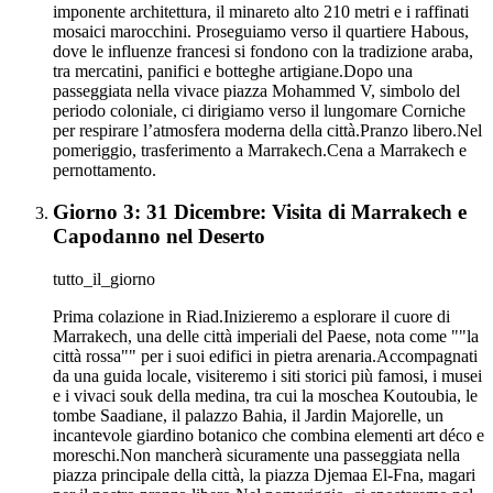
imponente architettura, il minareto alto 210 metri e i raffinati
mosaici marocchini. Proseguiamo verso il quartiere Habous,
dove le influenze francesi si fondono con la tradizione araba,
tra mercatini, panifici e botteghe artigiane.Dopo una
passeggiata nella vivace piazza Mohammed V, simbolo del
periodo coloniale, ci dirigiamo verso il lungomare Corniche
per respirare l’atmosfera moderna della città.Pranzo libero.Nel
pomeriggio, trasferimento a Marrakech.Cena a Marrakech e
pernottamento.
Giorno 3: 31 Dicembre: Visita di Marrakech e
Capodanno nel Deserto
tutto_il_giorno
Prima colazione in Riad.Inizieremo a esplorare il cuore di
Marrakech, una delle città imperiali del Paese, nota come ""la
città rossa"" per i suoi edifici in pietra arenaria.Accompagnati
da una guida locale, visiteremo i siti storici più famosi, i musei
e i vivaci souk della medina, tra cui la moschea Koutoubia, le
tombe Saadiane, il palazzo Bahia, il Jardin Majorelle, un
incantevole giardino botanico che combina elementi art déco e
moreschi.Non mancherà sicuramente una passeggiata nella
piazza principale della città, la piazza Djemaa El-Fna, magari