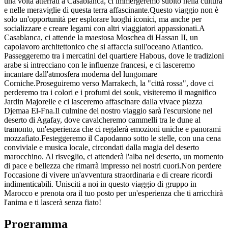
una volta atterrati a Casablanca, ci immergeremo subito nella cultura
e nelle meraviglie di questa terra affascinante.Questo viaggio non è
solo un'opportunità per esplorare luoghi iconici, ma anche per
socializzare e creare legami con altri viaggiatori appassionati.A
Casablanca, ci attende la maestosa Moschea di Hassan II, un
capolavoro architettonico che si affaccia sull'oceano Atlantico.
Passeggeremo tra i mercatini del quartiere Habous, dove le tradizioni
arabe si intrecciano con le influenze francesi, e ci lasceremo
incantare dall'atmosfera moderna del lungomare
Corniche.Proseguiremo verso Marrakech, la "città rossa", dove ci
perderemo tra i colori e i profumi dei souk, visiteremo il magnifico
Jardin Majorelle e ci lasceremo affascinare dalla vivace piazza
Djemaa El-Fna.Il culmine del nostro viaggio sarà l'escursione nel
deserto di Agafay, dove cavalcheremo cammelli tra le dune al
tramonto, un'esperienza che ci regalerà emozioni uniche e panorami
mozzafiato.Festeggeremo il Capodanno sotto le stelle, con una cena
conviviale e musica locale, circondati dalla magia del deserto
marocchino. Al risveglio, ci attenderà l'alba nel deserto, un momento
di pace e bellezza che rimarrà impresso nei nostri cuori.Non perdere
l'occasione di vivere un'avventura straordinaria e di creare ricordi
indimenticabili. Unisciti a noi in questo viaggio di gruppo in
Marocco e prenota ora il tuo posto per un'esperienza che ti arricchirà
l'anima e ti lascerà senza fiato!
Programma