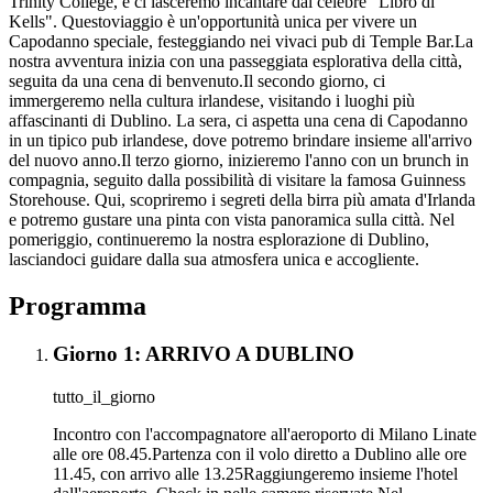
Trinity College, e ci lasceremo incantare dal celebre "Libro di
Kells". Questoviaggio è un'opportunità unica per vivere un
Capodanno speciale, festeggiando nei vivaci pub di Temple Bar.La
nostra avventura inizia con una passeggiata esplorativa della città,
seguita da una cena di benvenuto.Il secondo giorno, ci
immergeremo nella cultura irlandese, visitando i luoghi più
affascinanti di Dublino. La sera, ci aspetta una cena di Capodanno
in un tipico pub irlandese, dove potremo brindare insieme all'arrivo
del nuovo anno.Il terzo giorno, inizieremo l'anno con un brunch in
compagnia, seguito dalla possibilità di visitare la famosa Guinness
Storehouse. Qui, scopriremo i segreti della birra più amata d'Irlanda
e potremo gustare una pinta con vista panoramica sulla città. Nel
pomeriggio, continueremo la nostra esplorazione di Dublino,
lasciandoci guidare dalla sua atmosfera unica e accogliente.
Programma
Giorno 1: ARRIVO A DUBLINO
tutto_il_giorno
Incontro con l'accompagnatore all'aeroporto di Milano Linate
alle ore 08.45.Partenza con il volo diretto a Dublino alle ore
11.45, con arrivo alle 13.25Raggiungeremo insieme l'hotel