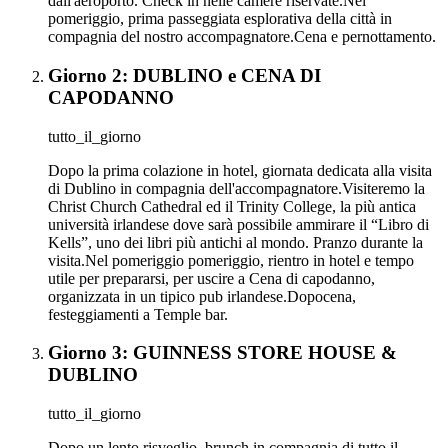
dall'aeroporto. Check in nelle camere riservate.Nel
pomeriggio, prima passeggiata esplorativa della città in
compagnia del nostro accompagnatore.Cena e pernottamento.
Giorno 2: DUBLINO e CENA DI
CAPODANNO
tutto_il_giorno
Dopo la prima colazione in hotel, giornata dedicata alla visita
di Dublino in compagnia dell'accompagnatore.Visiteremo la
Christ Church Cathedral ed il Trinity College, la più antica
università irlandese dove sarà possibile ammirare il “Libro di
Kells”, uno dei libri più antichi al mondo. Pranzo durante la
visita.Nel pomeriggio pomeriggio, rientro in hotel e tempo
utile per prepararsi, per uscire a Cena di capodanno,
organizzata in un tipico pub irlandese.Dopocena,
festeggiamenti a Temple bar.
Giorno 3: GUINNESS STORE HOUSE &
DUBLINO
tutto_il_giorno
Dopo un lento risveglio, brunch in compagnia di tutto il