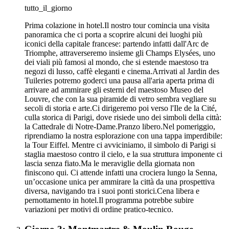
tutto_il_giorno
Prima colazione in hotel.Il nostro tour comincia una visita
panoramica che ci porta a scoprire alcuni dei luoghi più
iconici della capitale francese: partendo infatti dall'Arc de
Triomphe, attraverseremo insieme gli Champs Elysées, uno
dei viali più famosi al mondo, che si estende maestoso tra
negozi di lusso, caffè eleganti e cinema.Arrivati al Jardin des
Tuileries potremo goderci una pausa all'aria aperta prima di
arrivare ad ammirare gli esterni del maestoso Museo del
Louvre, che con la sua piramide di vetro sembra vegliare su
secoli di storia e arte.Ci dirigeremo poi verso l'Ile de la Cité,
culla storica di Parigi, dove risiede uno dei simboli della città:
la Cattedrale di Notre-Dame.Pranzo libero.Nel pomeriggio,
riprendiamo la nostra esplorazione con una tappa imperdibile:
la Tour Eiffel. Mentre ci avviciniamo, il simbolo di Parigi si
staglia maestoso contro il cielo, e la sua struttura imponente ci
lascia senza fiato.Ma le meraviglie della giornata non
finiscono qui. Ci attende infatti una crociera lungo la Senna,
un’occasione unica per ammirare la città da una prospettiva
diversa, navigando tra i suoi ponti storici.Cena libera e
pernottamento in hotel.Il programma potrebbe subire
variazioni per motivi di ordine pratico-tecnico.