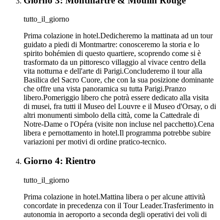
Giorno 3: Montmartre & Moulin Rouge
tutto_il_giorno
Prima colazione in hotel.Dedicheremo la mattinata ad un tour
guidato a piedi di Montmartre: conosceremo la storia e lo
spirito bohémien di questo quartiere, scoprendo come si è
trasformato da un pittoresco villaggio al vivace centro della
vita notturna e dell'arte di Parigi.Concluderemo il tour alla
Basilica del Sacro Cuore, che con la sua posizione dominante
che offre una vista panoramica su tutta Parigi.Pranzo
libero.Pomeriggio libero che potrà essere dedicato alla visita
di musei, fra tutti il Museo del Louvre e il Museo d'Orsay, o di
altri monumenti simbolo della città, come la Cattedrale di
Notre-Dame o l'Opéra (visite non incluse nel pacchetto).Cena
libera e pernottamento in hotel.Il programma potrebbe subire
variazioni per motivi di ordine pratico-tecnico.
Giorno 4: Rientro
tutto_il_giorno
Prima colazione in hotel.Mattina libera o per alcune attività
concordate in precedenza con il Tour Leader.Trasferimento in
autonomia in aeroporto a seconda degli operativi dei voli di