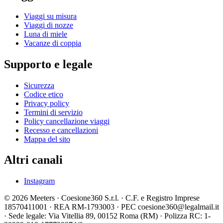
Viaggi su misura
Viaggi di nozze
Luna di miele
Vacanze di coppia
Supporto e legale
Sicurezza
Codice etico
Privacy policy
Termini di servizio
Policy cancellazione viaggi
Recesso e cancellazioni
Mappa del sito
Altri canali
Instagram
© 2026 Meeters · Coesione360 S.r.l. · C.F. e Registro Imprese
18570411001 · REA RM-1793003 · PEC coesione360@legalmail.it
· Sede legale: Via Vitellia 89, 00152 Roma (RM) · Polizza RC: 1-